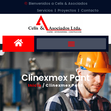
Bienvenidos a Celis & Asociados
Servicios
Proyectos
Contacto
Clinexmex Pant
Inicio
/ Clinexmex Pant