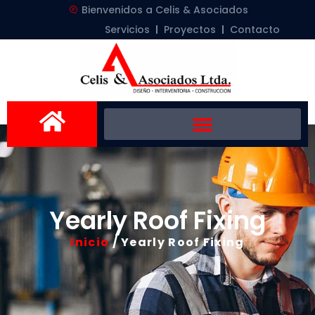
Bienvenidos a Celis & Asociados
Servicios
Proyectos
Contacto
Yearly Roof Fixing
Inicio
/ Yearly Roof Fixing