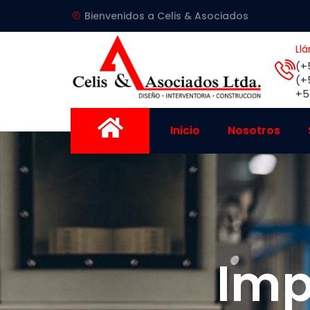
Bienvenidos a Celis & Asociados
Ll
(+
(+
+5
Inicio
Nosotros
Imp