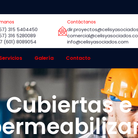
ámanos
Contáctanos
57) 315 5404450
dir.proyectos@celisyasociado
57) 316 5280089
comercial@celisyasociados.c
7 (601) 8089054
info@celisyasociados.com
Servicios
Galería
Contacto
Cubiertas e
ermeabiliza